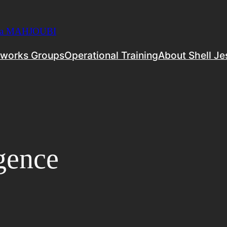
ela MAHJOUBI
tworks Groups
Operational Training
About Shell Je
gence