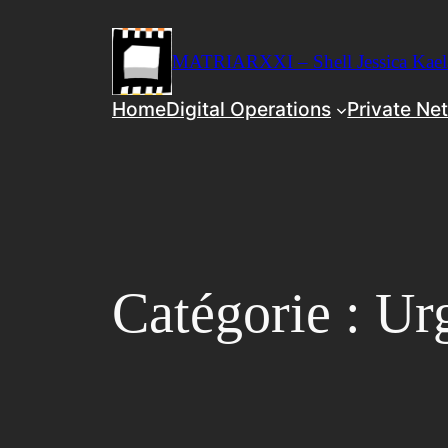
Aller
au
MATRIARXXI – Shell Jessica Ka
contenu
Home
Digital Operations
Private Ne
Catégorie :
Ur