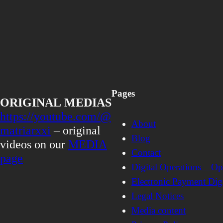
Pages
ORIGINAL
MEDIAS
https://youtube.com/@
About
matriarxxi
– original
Blog
videos on our
MEDIA
Contact
page
Digital Operations – O
Electronic Payment Digi
Legal Notices
Media content