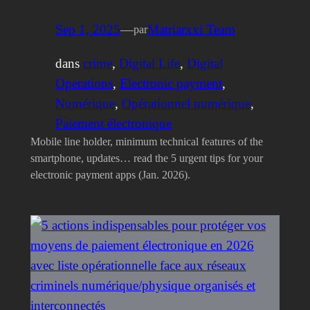
Sep 1, 2025
—
Matriarxxi Team
par
dans
crime
, 
Digital Life
, 
Digital
Operations
, 
Electronic payment
, 
Numérique
, 
Opérationnel numérique
, 
Paiement électronique
Mobile line holder, minimum technical features of the
smartphone, updates… read the 5 urgent tips for your
electronic payment apps (Jan. 2026).