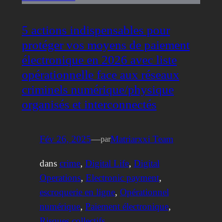
5 actions indispensables pour
protéger vos moyens de paiement
électronique en 2026 avec liste
opérationnelle face aux réseaux
criminels numérique/physique
organisés et interconnectés
Fév 26, 2025
—
Matriarxxi Team
par
dans
crime
, 
Digital Life
, 
Digital
Operations
, 
Electronic payment
, 
escroquerie en ligne
, 
Opérationnel
numérique
, 
Paiement électronique
, 
Risques collectifs